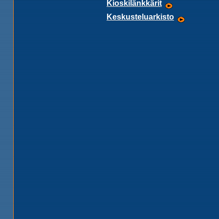
Kioskilänkkärit
Keskusteluarkisto