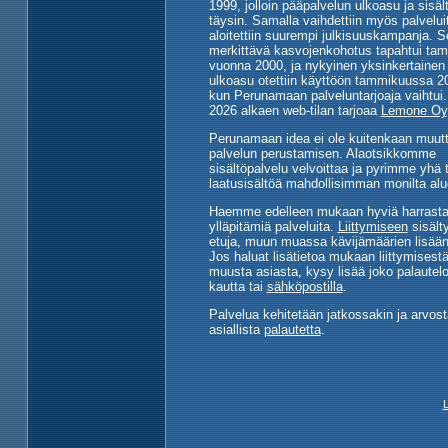
1999, jolloin pääpalvelun ulkoasu ja sisält
täysin. Samalla vaihdettiin myös palveluit
aloitettiin suurempi julkisuuskampanja. 
merkittävä kasvojenkohotus tapahtui ta
vuonna 2000, ja nykyinen yksinkertainen 
ulkoasu otettiin käyttöön tammikuussa 2
kun Perunamaan palveluntarjoaja vaihtui.
2026 alkaen web-tilan tarjoaa
Lemone Oy
Perunamaan idea ei ole kuitenkaan muutt
palvelun perustamisen. Alaotsikkomme
sisältöpalvelu velvoittaa ja pyrimme yhä
laatusisältöä mahdollisimman monilta alue
Haemme edelleen mukaan hyviä harrasta
ylläpitämiä palveluita.
Liittymiseen
sisält
etuja, muun muassa kävijämäärien lisää
Jos haluat lisätietoa mukaan liittymisestä
muusta asiasta, kysy lisää joko palaute
kautta tai
sähköpostilla
.
Palvelua kehitetään jatkossakin ja arvo
asiallista
palautetta
.
L