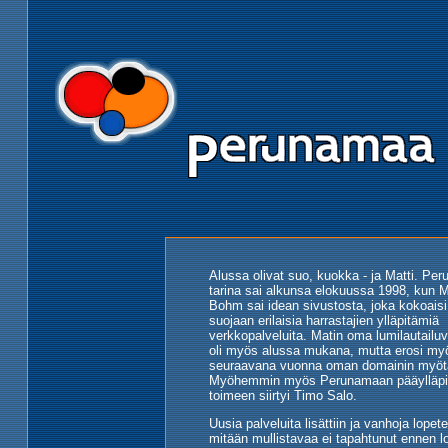
Alussa olivat suo, kuokka - ja Matti. Pe
tarina sai alkunsa elokuussa 1998, kun M
Bohm sai idean sivustosta, joka kokoaisi
suojaan erilaisia harrastajien ylläpitämiä
verkkopalveluita. Matin oma lumilautailuv
oli myös alussa mukana, mutta erosi m
seuraavana vuonna oman domainin myöt
Myöhemmin myös Perunamaan pääylläpi
toimeen siirtyi
Timo Salo
.
Uusia palveluita lisättiin ja vanhoja lopete
mitään mullistavaa ei tapahtunut ennen l